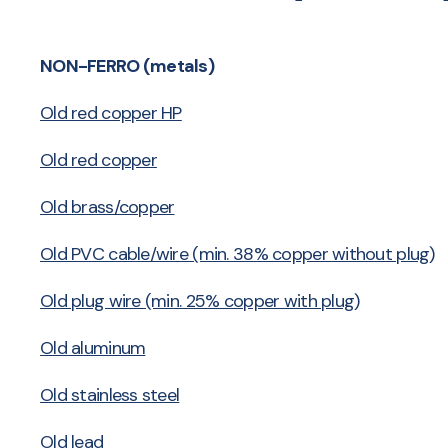
NON-FERRO (metals)
Old red copper HP
Old red copper
Old brass/copper
Old PVC cable/wire (min. 38% copper without plug)
Old plug wire (min. 25% copper with plug)
Old aluminum
Old stainless steel
Old lead