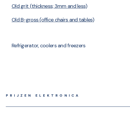
Old grit (thickness; 3mm and less)
Old B-gross (office chairs and tables)
Refrigerator, coolers and freezers
PRIJZEN ELEKTRONICA