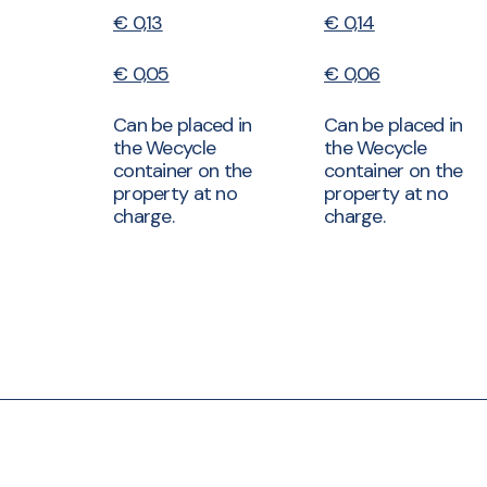
€ 0,13
€ 0,14
€ 0,05
€ 0,06
Can be placed in
Can be placed in
the Wecycle
the Wecycle
container on the
container on the
property at no
property at no
charge.
charge.