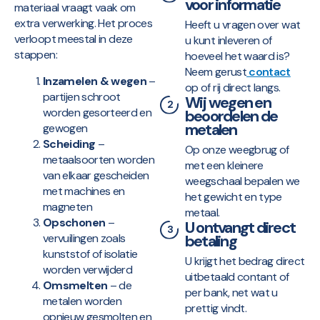
voor informatie
materiaal vraagt vaak om
extra verwerking. Het proces
Heeft u vragen over wat
verloopt meestal in deze
u kunt inleveren of
stappen:
hoeveel het waard is?
Neem gerust
contact
Inzamelen & wegen
–
op of rij direct langs.
partijen schroot
Wij wegen en
worden gesorteerd en
beoordelen de
metalen
gewogen
Scheiding
–
Op onze weegbrug of
metaalsoorten worden
met een kleinere
van elkaar gescheiden
weegschaal bepalen we
met machines en
het gewicht en type
magneten
metaal.
Opschonen
–
U ontvangt direct
vervuilingen zoals
betaling
kunststof of isolatie
U krijgt het bedrag direct
worden verwijderd
uitbetaald contant of
Omsmelten
– de
per bank, net wat u
metalen worden
prettig vindt.
opnieuw gesmolten en