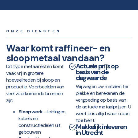
ONZE DIENSTEN
Waar komt raffineer- en
sloopmetaal vandaan?
Actuele prijs op
Dit type metaalresten komt
basis van de
vaak vrij in grotere
dagwaarde
hoeveelheden bij sloop en
Wij wegen uw metalen ter
productie. Voorbeelden van
plekke en berekenen de
veel voorkomende bronnen
vergoeding op basis van
zijn:
de actuele metaalprijzen. U
Sloopwerk
– leidingen,
weet dus altijd waar u aan
kabels en
toe bent.
constructiedelen uit
Makkelijk inleveren
in Utrecht
gebouwen