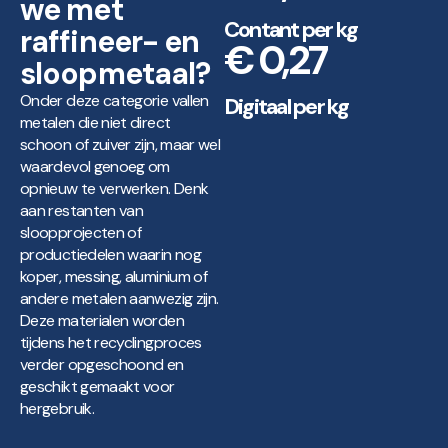
we met
Contant per kg
raffineer- en
€ 0,27
sloopmetaal?
Onder deze categorie vallen
Digitaal per kg
metalen die niet direct
schoon of zuiver zijn, maar wel
waardevol genoeg om
opnieuw te verwerken. Denk
aan restanten van
sloopprojecten of
productiedelen waarin nog
koper, messing, aluminium of
andere metalen aanwezig zijn.
Deze materialen worden
tijdens het recyclingproces
verder opgeschoond en
geschikt gemaakt voor
hergebruik.