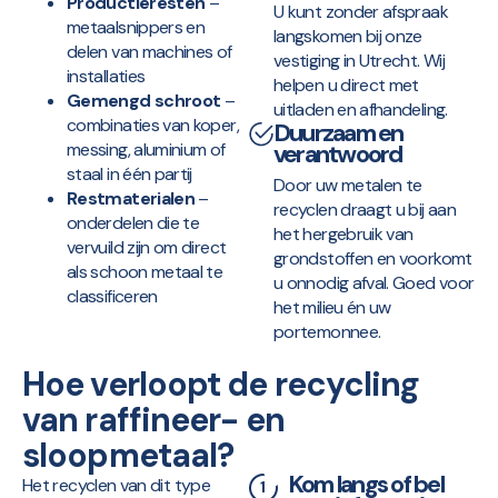
Productieresten
–
U kunt zonder afspraak
metaalsnippers en
langskomen bij onze
delen van machines of
vestiging in Utrecht. Wij
installaties
helpen u direct met
Gemengd schroot
–
uitladen en afhandeling.
combinaties van koper,
Duurzaam en
messing, aluminium of
verantwoord
staal in één partij
Door uw metalen te
Restmaterialen
–
recyclen draagt u bij aan
onderdelen die te
het hergebruik van
vervuild zijn om direct
grondstoffen en voorkomt
als schoon metaal te
u onnodig afval. Goed voor
classificeren
het milieu én uw
portemonnee.
Hoe verloopt de recycling
van
raffineer- en
sloopmetaal?
Kom langs of bel
Het recyclen van dit type